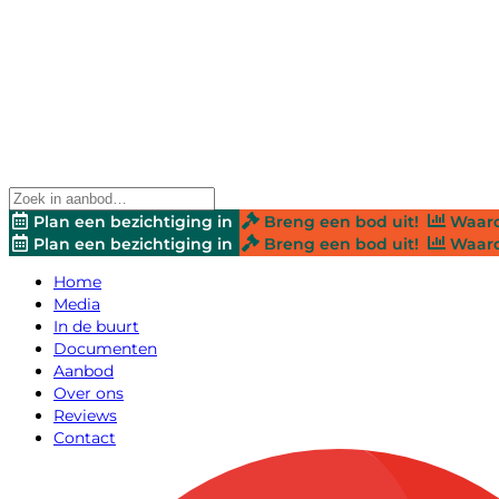
Plan een bezichtiging in
Breng een bod uit!
Waard
Plan een bezichtiging in
Breng een bod uit!
Waard
Home
Media
In de buurt
Documenten
Aanbod
Over ons
Reviews
Contact