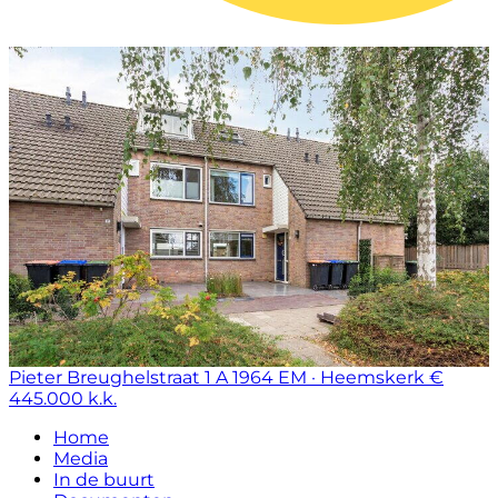
Pieter Breughelstraat 1 A
1964 EM · Heemskerk
€
445.000 k.k.
Home
Media
In de buurt