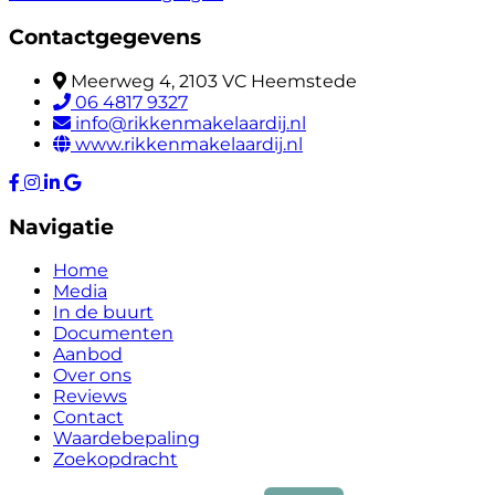
Contactgegevens
Meerweg 4, 2103 VC Heemstede
06 4817 9327
info@rikkenmakelaardij.nl
www.rikkenmakelaardij.nl
Navigatie
Home
Media
In de buurt
Documenten
Aanbod
Over ons
Reviews
Contact
Waardebepaling
Zoekopdracht